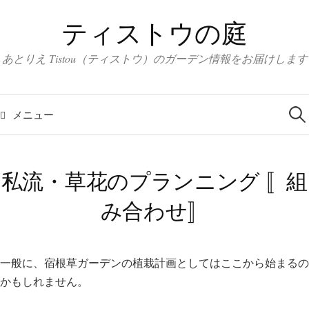
コ
ティストウの庭
ン
テ
あとりえ Tistou（ティストウ）のガーデン情報をお届けします
ン
ツ
検
へ
索:
メニュー
ス
キ
ッ
私流・草花のプランニング 〚組
プ
み合わせ〛
一般に、宿根草ガーデンの植栽計画としてはここから始まるの
かもしれません。