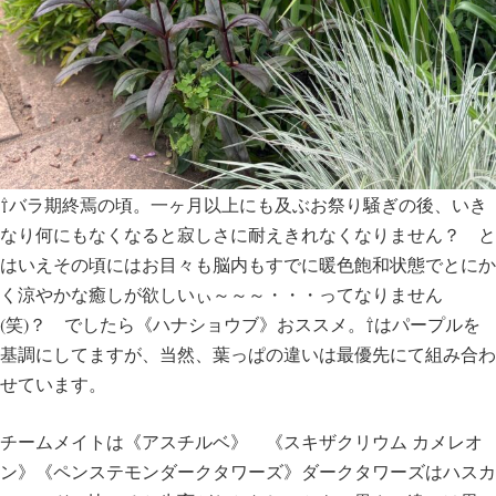
⇧バラ期終焉の頃。一ヶ月以上にも及ぶお祭り騒ぎの後、いき
なり何にもなくなると寂しさに耐えきれなくなりません？ と
はいえその頃にはお目々も脳内もすでに暖色飽和状態でとにか
く涼やかな癒しが欲しいぃ～～～・・・ってなりません
(笑)？ でしたら《ハナショウブ》おススメ。⇧はパープルを
基調にしてますが、当然、葉っぱの違いは最優先にて組み合わ
せています。
チームメイトは《アスチルベ》 《スキザクリウム カメレオ
ン》《ペンステモンダークタワーズ》ダークタワーズはハスカ