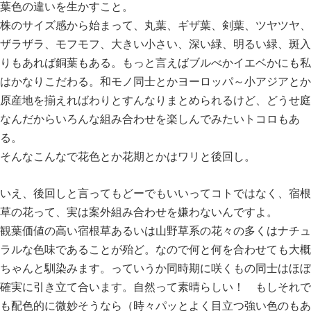
葉色の違いを生かすこと。
株のサイズ感から始まって、丸葉、ギザ葉、剣葉、ツヤツヤ、
ザラザラ、モフモフ、大きい小さい、深い緑、明るい緑、斑入
りもあれば銅葉もある。もっと言えばブルべかイエベかにも私
はかなりこだわる。和モノ同士とかヨーロッパ～小アジアとか
原産地を揃えればわりとすんなりまとめられるけど、どうせ庭
なんだからいろんな組み合わせを楽しんでみたいトコロもあ
る。
そんなこんなで花色とか花期とかはワリと後回し。
いえ、後回しと言ってもどーでもいいってコトではなく、宿根
草の花って、実は案外組み合わせを嫌わないんですよ。
観葉価値の高い宿根草あるいは山野草系の花々の多くはナチュ
ラルな色味であることが殆ど。なので何と何を合わせても大概
ちゃんと馴染みます。っていうか同時期に咲くもの同士はほぼ
確実に引き立て合います。自然って素晴らしい！ もしそれで
も配色的に微妙そうなら（時々パッとよく目立つ強い色のもあ