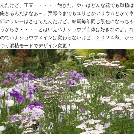
んだけど、正直・・・・・飽きた。やっぱどんな花でも単植は
飽きるんだよなぁ～。実際今までもユリとかアリウムとかで季
節のリレーはさせてたんだけど、結局毎年同じ景色になっちゃ
うからさ・・・・とはいえハナショウブ自体は好きなのよ。な
のでハナショウブメインは変わらないけど、２０２４秋、がっ
つり混植モードでデザイン変更！