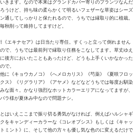
いきます。なので本来はグランドカバー寄りのプランツなんだ
ろうけど、持ち味の柔らかくて明るいフェザーな草姿はシーズ
ン通してしっかりと保たれるので、うちでは縁取り的に植栽。
毎秋削って維持してますけど。
⇧《エキナセア》は日当たり専任。すくっと立って倒れません
ので、うちでは最前列で縁取り任務をこなしてます。草丈ゆえ
に後方においたこともあったけど、どうも上手くいかなかった
ので。
他に《キョウカノコ》《へメロカリス》《芍薬》《夏咲フロッ
クス》《リグラリア》《アヤメ》などなどうちでは毎度お馴染
みな面々。かなり強烈なホットカラーエリアになってますが、
バラ様が夏休み中なので問題ナシ。
とはいえここまで振り切る勇気がなければ、例えばハルシャギ
クをキャンディーカラーな《コレオプシス》もしくは《キャッ
トミント》に、そして他の方々も優し気な色のに変えるだけで