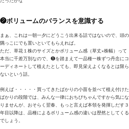
だったかな
❷ボリュームのバランスを意識する
まぁ、これは一朝一夕にどうこう出来る話ではないので、頭の
隅っこにでも置いといてもらえれば。
ただ、草花１株のサイズとかボリューム感（草丈×株幅）って
本当に千差万別なので、❶を踏まえて一品種一株ずつ丹念にコ
ーディネートして植えたとしても、即見栄えよくなるとは限ら
ないという話。
例えば・・・・・買ってきたばかりの小苗を並べて植え付けた
ばかりの段階では、みんな一律におちびちゃんですから気にな
りませんが、おそらく翌春、もっと言えば本領を発揮しだす３
年目以降は、品種によるボリューム感の違いは歴然としてくる
でしょう。