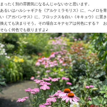
まったく別の雰囲気になるんじゃないかと思います。
あるいはハルシャギクを《アルケミラモリス》に、へメロを青
い《アガパンサス》に、フロックスを白い《キキョウ》に置き
換えても決まりそう。その場合エキナセアは何色にする？ お
そらく何色でも嵌りますよ♪