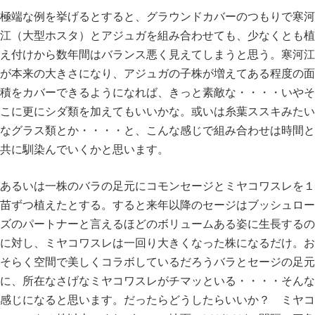
極端な例を挙げるとすると、グラウンドカバーのつもりで寒河
江（大型ホスタ）とアジュガを組み合わせても、少なくとも植
え付けから数年間はバランス悪く見えてしまうと思う。寒河江
が本来の大きさになり、アジュガの子株が増えてある程度の面
積をカバーできるようになれば、きっと素敵な・・・・いやそ
こに更にシダ類を加えてもいいかな。或いは糸葉ススキみたい
なグラス類とか・・・・と、こんな感じで組み合わせは時間と
共に馴染んでいくかと思います。
あるいは一株のバラの足元にコモンセージとミヤコワスレを１
苗ずつ植えたとする。すると来年以降のセージはブッシュロー
ズのパートナーと言えるほどのボリュームある姿に生長するの
に対し、ミヤコワスレは一回り大きくなった株になるだけ。お
そらく空間で美しくコラボしているだろうバラとセージの足元
に、所在なさげなミヤコワスレがチマッといる・・・・そんな
感じになると思います。だったらどうしたらいいか？ ミヤコ