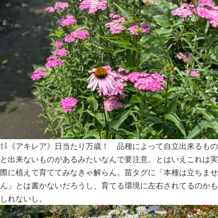
⇧⇩《アキレア》日当たり万歳！ 品種によって自立出来るもの
と出来ないものがあるみたいなんで要注意。とはいえこれは実
際に植えて育ててみなきゃ解らん。苗タグに「本種は立ちませ
ん」とは書かないだろうし、育てる環境に左右されてるのかも
しれないし。