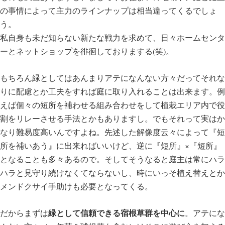
の事情によって主力のラインナップは相当違ってくるでしょ
う。
私自身も未だ知らない新たな戦力を求めて、日々ホームセンタ
ーとネットショップを徘徊しておりまする(笑)。
もちろん緑としてはあんまりアテになんない方々だってそれな
りに配慮とか工夫をすれば庭に取り入れることは出来ます。例
えば個々の短所を補わせる組み合わせをして植栽エリア内で役
割をリレーさせる手法とかもありますし。でもそれって実はか
なり難易度高いんですよね。先述した解像度云々によって『短
所を補いあう』に出来ればいいけど、逆に『短所』×『短所』
となることも多々あるので。そしてそうなると庭主は常にハラ
ハラと見守り続けなくてならないし、時にいっそ植え替えとか
メンドクサイ手助けも必要となってくる。
緑として信頼できる宿根草群を中心に
だからまずは
。アテにな