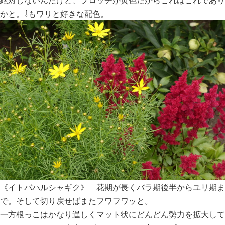
かと。⇩もワリと好きな配色。
《イトバハルシャギク》 花期が長くバラ期後半からユリ期ま
で。そして切り戻せばまたフワフワッと。
一方根っこはかなり逞しくマット状にどんどん勢力を拡大して