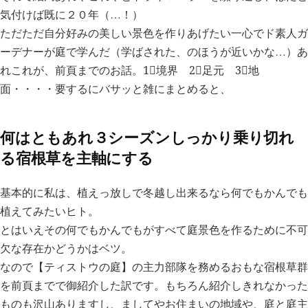
気付けば既に２０年（…！）
ただただ自分好みの美しい景色を作りあげたい一心でド素人ガ
ーデナーが庭で学んだ（学ばされた、のほうが近いかな…）あ
れこれが、前頁までのお話。1⃣境界 2⃣足元 3⃣地
面・・・・要するにバサッと雑にまとめると、
何はともあれ３シーズンしっかり乗り切れ
る宿根草を主軸にする
基本的に私は、植えっ放しで冬越し出来るなら何でもかんでも
植えてみたいヒト。
とはいえその何でもかんでもがすべて庭景色を作るために不可
欠な存在かどうかはベツ。
なので【ティストウの庭】の主力部隊を務めるおもな宿根草群
を前頁までで御紹介した訳です。もちろん紹介しきれなかった
ものも沢山ありますし、ましてやお住まいの地域や、庭と庭主