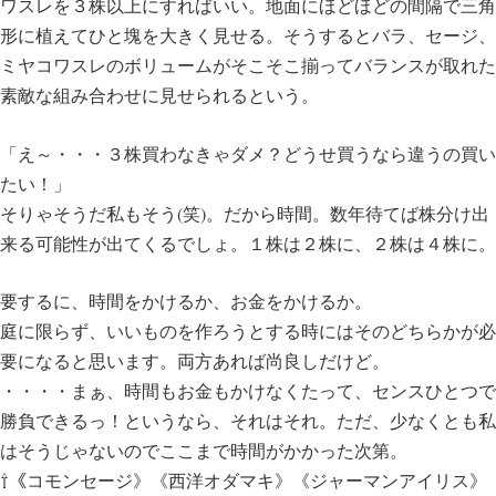
ワスレを３株以上にすればいい。地面にほどほどの間隔で三角
形に植えてひと塊を大きく見せる。そうするとバラ、セージ、
ミヤコワスレのボリュームがそこそこ揃ってバランスが取れた
素敵な組み合わせに見せられるという。
「え～・・・３株買わなきゃダメ？どうせ買うなら違うの買い
たい！」
そりゃそうだ私もそう(笑)。だから時間。数年待てば株分け出
来る可能性が出てくるでしょ。１株は２株に、２株は４株に。
要するに、時間をかけるか、お金をかけるか。
庭に限らず、いいものを作ろうとする時にはそのどちらかが必
要になると思います。両方あれば尚良しだけど。
・・・・まぁ、時間もお金もかけなくたって、センスひとつで
勝負できるっ！というなら、それはそれ。ただ、少なくとも私
はそうじゃないのでここまで時間がかかった次第。
⇧《コモンセージ》《西洋オダマキ》《ジャーマンアイリス》