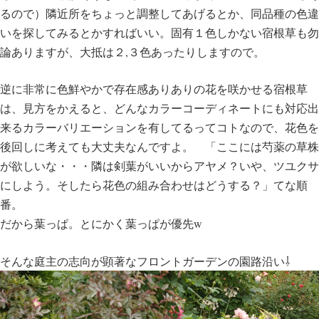
るので）隣近所をちょっと調整してあげるとか、同品種の色違
いを探してみるとかすればいい。固有１色しかない宿根草も勿
論ありますが、大抵は２,３色あったりしますので。
逆に非常に色鮮やかで存在感ありありの花を咲かせる宿根草
は、見方をかえると、どんなカラーコーディネートにも対応出
来るカラーバリエーションを有してるってコトなので、花色を
後回しに考えても大丈夫なんですよ。 「ここには芍薬の草株
が欲しいな・・・隣は剣葉がいいからアヤメ？いや、ツユクサ
にしよう。そしたら花色の組み合わせはどうする？」てな順
番。
だから葉っぱ。とにかく葉っぱが優先w
そんな庭主の志向が顕著なフロントガーデンの園路沿い⇩