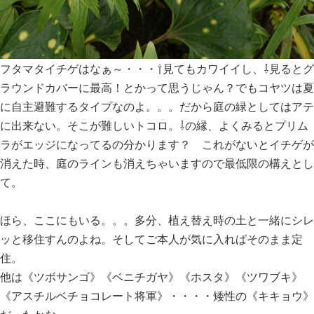
フタマタイチゲはなぁ～・・・⇧見てもカワイイし、⇩見るとグ
ラウンドカバーに最高！とかって思うじゃん？でもコヤツは夏
に自主避難するタイプなのよ。。。だから庭の緑としてはアテ
に出来ない。そこが難しいトコロ。⇩の縁、よくみるとプリム
ラがエッジになってるの分かります？ これがないとイチゲが
消えた時、庭のラインも消えちゃいますので最低限の構えとし
て。
ほら、ここにもいる。。。多分、植え替え時の土と一緒にシレ
ッと移住すんのよね。そしてご本人が気に入ればそのまま定
住。
他は《ツボサンゴ》《ベニチガヤ》《ホスタ》《ツワブキ》
《アスチルベチョコレート将軍》・・・・矮性の《キキョウ》