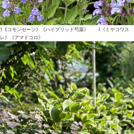
⇧《コモンセージ》《ハイブリッド芍薬》 ⇩《ミヤコワス
レ》《アマドコロ》