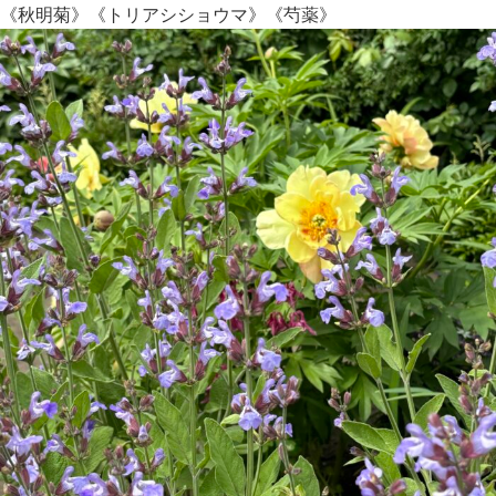
《秋明菊》《トリアシショウマ》《芍薬》