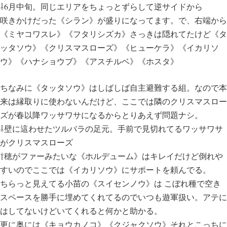
⇩6月中旬。同じエリアをちょっとずらして逆サイドから
咲きかけだった《シラン》が盛りになってます。で、右端から
《ミヤコワスレ》《フタリシズカ》さっきは隠れてたけど《タ
ッタソウ》《クリスマスローズ》《ヒューケラ》《イカリソ
ウ》《ハナショウブ》《アスチルベ》《ホスタ》
ちなみに《タッタソウ》はしばしば自主避難する組。なので本
来は縁取りに使わないんだけど、ここでは隣のクリスマスロー
ズが春以降ワッサワサになるからとりあえず問題ナシ。
⇩壁に這わせたツルバラの足元。手前で見切れてるワッサワサ
がクリスマスローズ
⇧穂がファーみたいな《ホルデューム》はキレイだけど倒れや
すいのでここでは《イカリソウ》にサポートを頼んでる。
ちらっと見えてる小苗の《スイセンノウ》は こぼれ種で空き
スペースを勝手に埋めてくれてるのでいつも遊軍扱い。アテに
はしてないけどいてくれると何かと助かる。
更に奥には《キョウカノコ》《クジャクソウ》それとこっちに