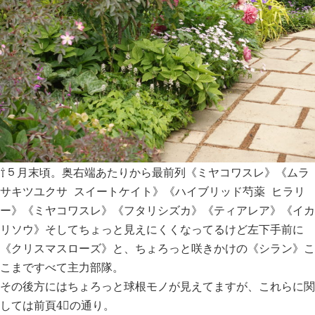
⇧５月末頃。奥右端あたりから最前列《ミヤコワスレ》《ムラ
サキツユクサ スイートケイト》《ハイブリッド芍薬 ヒラリ
ー》《ミヤコワスレ》《フタリシズカ》《ティアレア》《イカ
リソウ》そしてちょっと見えにくくなってるけど左下手前に
《クリスマスローズ》と、ちょろっと咲きかけの《シラン》こ
こまですべて主力部隊。
その後方にはちょろっと球根モノが見えてますが、これらに関
しては前頁4⃣の通り。