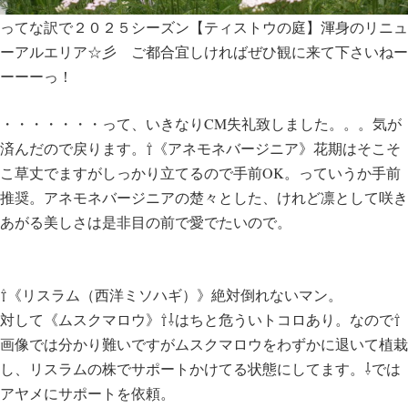
ってな訳で２０２５シーズン【ティストウの庭】渾身のリニュ
ーアルエリア☆彡 ご都合宜しければぜひ観に来て下さいねー
ーーーっ！
・・・・・・・って、いきなりCM失礼致しました。。。気が
済んだので戻ります。
⇧《アネモネバージニア》花期はそこそ
こ草丈でますがしっかり立てるので手前OK。っていうか手前
推奨。アネモネバージニアの楚々とした、けれど凛として咲き
あがる美しさは是非目の前で愛でたいので。
⇧《リスラム（西洋ミソハギ）》絶対倒れないマン。
対して《ムスクマロウ》⇧⇩はちと危ういトコロあり。なので⇧
画像では分かり難いですがムスクマロウをわずかに退いて植栽
し、リスラムの株でサポートかけてる状態にしてます。⇩では
アヤメにサポートを依頼。