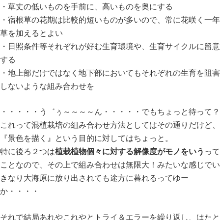
・草丈の低いものを手前に、高いものを奥にする
・宿根草の花期は比較的短いものが多いので、常に花咲く一年
草を加えるとよい
・日照条件等それぞれが好む生育環境や、生育サイクルに留意
する
・地上部だけではなく地下部においてもそれぞれの生育を阻害
しないような組み合わせを
・・・・・う゛ぅ～～～～ん・・・・・でもちょっと待って？
これって混植栽培の組み合わせ方法としてはその通りだけど、
『景色を描く』という目的に対してはちょっと。
植栽植物個々に対する解像度がモノをいう
特に後ろ２つは
って
ことなので、その上で組み合わせは無限大！みたいな感じでい
きなり大海原に放り出されても途方に暮れるってゆー
か・・・・
それで結局あれやこれやとトライ＆エラーを繰り返し、はたと