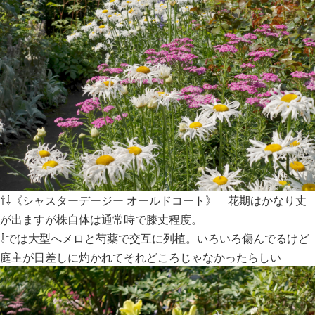
⇧⇩《シャスターデージー オールドコート》 花期はかなり丈
が出ますが株自体は通常時で膝丈程度。
⇩では大型へメロと芍薬で交互に列植。いろいろ傷んでるけど
庭主が日差しに灼かれてそれどころじゃなかったらしい