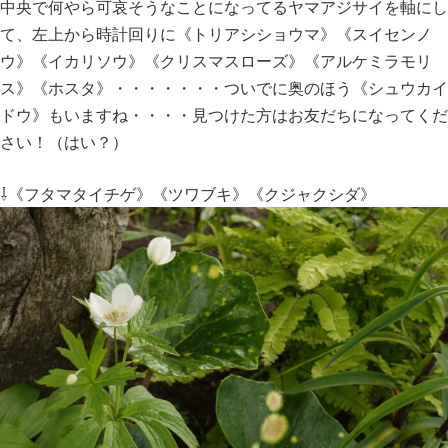
中央で何やら可哀そうなことになってるヤマアジサイを軸にし
て、左上から時計回りに《トリアシショウマ》《スイセンノ
ウ》《イカリソウ》《クリスマスローズ》《アルケミラモリ
ス》《ホスタ》・・・・・・・ついでに奥のほう《シュウカイ
ドウ》もいますね・・・・見つけた方はお友だちになってくだ
さい！（はい？）
⇩《フタマタイチゲ》《ツワブキ》《クジャクシダ》