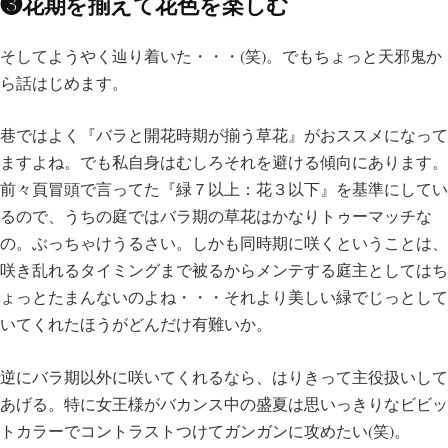
❸花期を揃えて花色を楽しむ
そしてようやく辿り着いた・・・(笑)。でもちょっと天邪鬼か
ら話はじめます。
巷ではよく『バラと開花時期が揃う草花』がおススメになって
ますよね。でも私自身はむしろそれを避ける傾向にあります。
前々頁冒頭で言ってた『緑７以上：花３以下』を基準にしてい
るので、うちの庭ではバラ期の草花はかなりトゥーマッチな
の。ぶっちゃけうるさい。しかも同時期に咲くということは、
咲き乱れるタイミングまで被るからメンテする庭主としてはち
ょっとたまんないのよね・・・それより美しい緑でじっとして
いてくれたほうがどんだけ有難いか。
逆にバラ期以外に咲いてくれるなら、はりきって主役扱いして
あげる。特に女王様がバカンス中の盛夏は思いっきりなビビッ
トカラーでコントラストつけてガンガンに攻めたい(笑)。