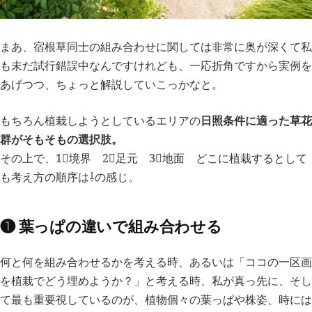
まあ、宿根草同士の組み合わせに関しては非常に奥が深くて私
も未だ試行錯誤中なんですけれども、一応折角ですから実例を
あげつつ、ちょっと解説していこっかなと。
日照条件に適った草花
もちろん植栽しようとしているエリアの
群がそもそもの選択肢。
その上で、1⃣境界 2⃣足元 3⃣地面 どこに植栽するとして
も考え方の順序は⇩の感じ。
❶ 葉っぱの違いで組み合わせる
何と何を組み合わせるかを考える時、あるいは「ココの一区画
を植栽でどう埋めようか？」と考える時、私が真っ先に、そし
て最も重要視しているのが、植物個々の葉っぱや株姿、時には