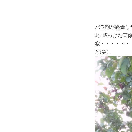
バラ期が終焉し
⇩に載っけた画
寂・・・・・・
ど(笑)。