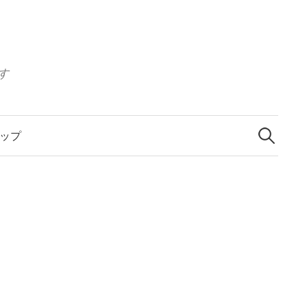
す
検
索:
ップ