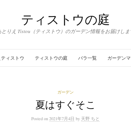
ティストウの庭
あとりえ Tistou（ティストウ）のガーデン情報をお届けしま
えティストウ
ティストウの庭
バラ一覧
ガーデンマ
ガーデン
夏はすぐそこ
Posted
on
2021年7月4日
by
天野 ちと