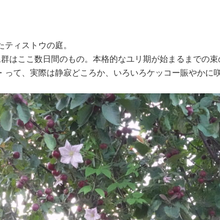
たティストウの庭。
像群はここ数日間のもの。本格的なユリ期が始まるまでの束
・って、実際は静寂どころか、いろいろケッコー賑やかに