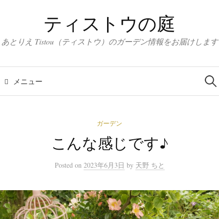
コ
ティストウの庭
ン
テ
あとりえ Tistou（ティストウ）のガーデン情報をお届けします
ン
ツ
検
へ
索:
メニュー
ス
キ
ッ
ガーデン
プ
こんな感じです♪
Posted
on
2023年6月3日
by
天野 ちと