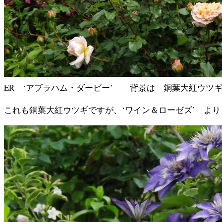
ER ‘アブラハム・ダービー’ 背景は 銅葉大紅ウツギ
これも銅葉大紅ウツギですが、‘ワイン＆ローゼズ’ よ