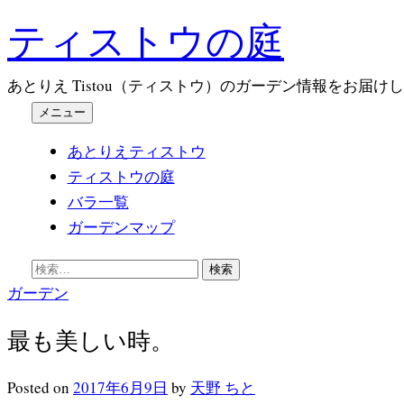
コ
ティストウの庭
ン
テ
あとりえ Tistou（ティストウ）のガーデン情報をお届け
ン
メニュー
ツ
へ
あとりえティストウ
ス
ティストウの庭
キ
バラ一覧
ッ
ガーデンマップ
プ
検
索:
ガーデン
最も美しい時。
Posted
on
2017年6月9日
by
天野 ちと